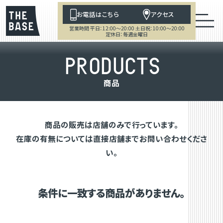
お電話はこちら
アクセス
営業時間 平日：12:00～20:00 土日祝：10:00～20:00
定休日：毎週金曜日
P
R
O
D
U
C
T
S
商
品
商品の販売は店舗のみで行っています。
在庫の有無については直接店舗までお問い合わせくださ
い。
条件に一致する商品がありません。