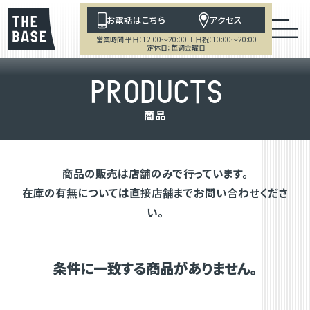
お電話はこちら
アクセス
営業時間 平日：12:00～20:00 土日祝：10:00～20:00
定休日：毎週金曜日
P
R
O
D
U
C
T
S
商
品
商品の販売は店舗のみで行っています。
在庫の有無については直接店舗までお問い合わせくださ
い。
条件に一致する商品がありません。