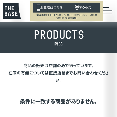
お電話はこちら
アクセス
営業時間 平日：12:00～20:00 土日祝：10:00～20:00
定休日：毎週金曜日
P
R
O
D
U
C
T
S
商
品
商品の販売は店舗のみで行っています。
在庫の有無については直接店舗までお問い合わせくださ
い。
条件に一致する商品がありません。