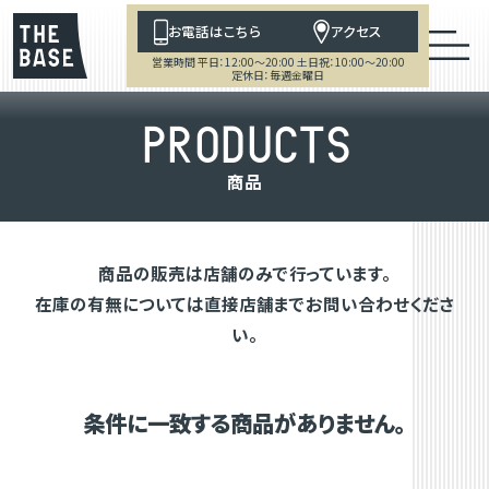
お電話はこちら
アクセス
営業時間 平日：12:00～20:00 土日祝：10:00～20:00
定休日：毎週金曜日
P
R
O
D
U
C
T
S
商
品
商品の販売は店舗のみで行っています。
在庫の有無については直接店舗までお問い合わせくださ
い。
条件に一致する商品がありません。