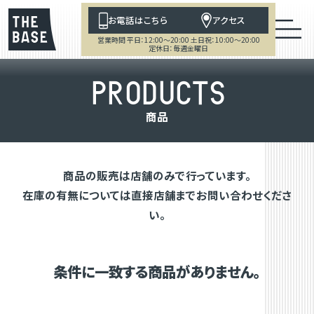
お電話はこちら
アクセス
営業時間 平日：12:00～20:00 土日祝：10:00～20:00
定休日：毎週金曜日
P
R
O
D
U
C
T
S
商
品
商品の販売は店舗のみで行っています。
在庫の有無については直接店舗までお問い合わせくださ
い。
条件に一致する商品がありません。