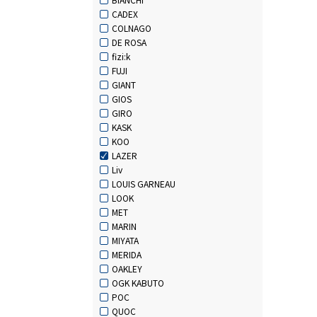
CADEX
COLNAGO
DE ROSA
fizi:k
FUJI
GIANT
GIOS
GIRO
KASK
KOO
LAZER
Liv
LOUIS GARNEAU
LOOK
MET
MARIN
MIYATA
MERIDA
OAKLEY
OGK KABUTO
POC
QUOC