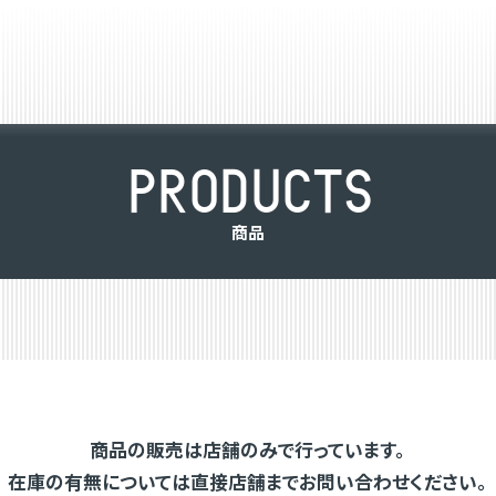
P
R
O
D
U
C
T
S
商
品
商品の販売は店舗のみで行っています。
在庫の有無については直接店舗までお問い合わせください。