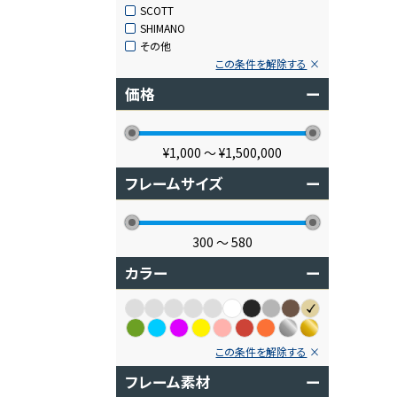
SCOTT
SHIMANO
その他
この条件を解除する
価格
ー
¥1,000
〜
¥1,500,000
フレームサイズ
ー
300
〜
580
カラー
ー
この条件を解除する
フレーム素材
ー