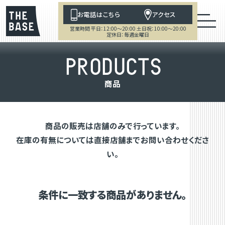
お電話はこちら
アクセス
営業時間 平日：12:00～20:00 土日祝：10:00～20:00
定休日：毎週金曜日
P
R
O
D
U
C
T
S
商
品
商品の販売は店舗のみで行っています。
在庫の有無については直接店舗までお問い合わせくださ
い。
条件に一致する商品がありません。