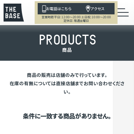
お電話はこちら
アクセス
営業時間 平日：12:00～20:00 土日祝：10:00～20:00
定休日：毎週金曜日
P
R
O
D
U
C
T
S
商
品
商品の販売は店舗のみで行っています。
在庫の有無については直接店舗までお問い合わせくださ
い。
条件に一致する商品がありません。