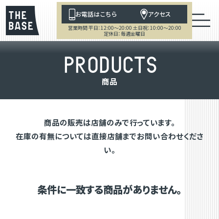
お電話はこちら
アクセス
営業時間 平日：12:00～20:00 土日祝：10:00～20:00
定休日：毎週金曜日
P
R
O
D
U
C
T
S
商
品
商品の販売は店舗のみで行っています。
在庫の有無については直接店舗までお問い合わせくださ
い。
条件に一致する商品がありません。