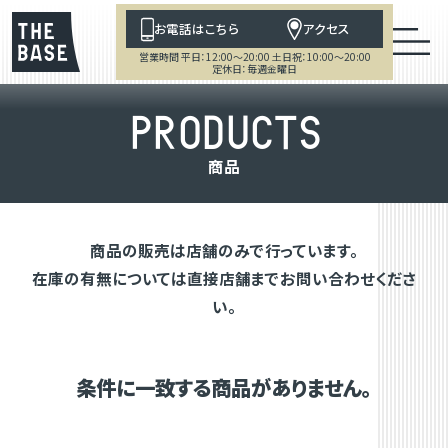
お電話はこちら
アクセス
営業時間 平日：12:00～20:00 土日祝：10:00～20:00
定休日：毎週金曜日
P
R
O
D
U
C
T
S
商
品
商品の販売は店舗のみで行っています。
在庫の有無については直接店舗までお問い合わせくださ
い。
条件に一致する商品がありません。