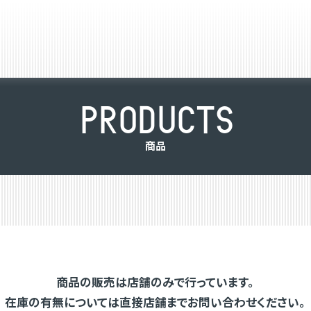
P
R
O
D
U
C
T
S
商
品
商品の販売は店舗のみで行っています。
在庫の有無については直接店舗までお問い合わせください。