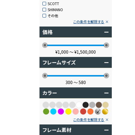
SCOTT
SHIMANO
その他
この条件を解除する
価格
ー
¥1,000
〜
¥1,500,000
フレームサイズ
ー
300
〜
580
カラー
ー
この条件を解除する
フレーム素材
ー