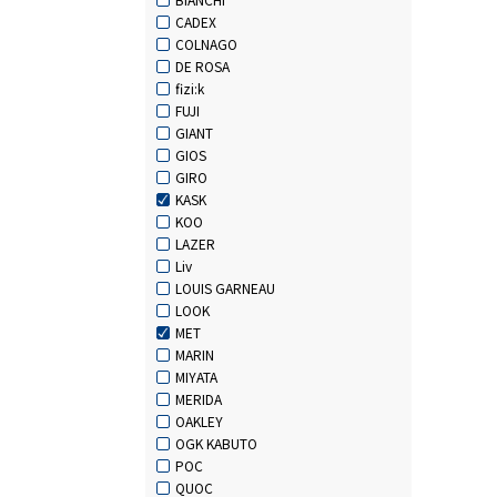
CADEX
COLNAGO
DE ROSA
fizi:k
FUJI
GIANT
GIOS
GIRO
KASK
KOO
LAZER
Liv
LOUIS GARNEAU
LOOK
MET
MARIN
MIYATA
MERIDA
OAKLEY
OGK KABUTO
POC
QUOC