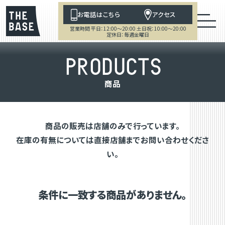
お電話はこちら
アクセス
営業時間 平日：12:00～20:00 土日祝：10:00～20:00
定休日：毎週金曜日
P
R
O
D
U
C
T
S
商
品
商品の販売は店舗のみで行っています。
在庫の有無については直接店舗までお問い合わせくださ
い。
条件に一致する商品がありません。