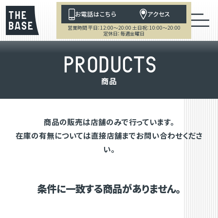
お電話はこちら
アクセス
営業時間 平日：12:00～20:00 土日祝：10:00～20:00
定休日：毎週金曜日
P
R
O
D
U
C
T
S
商
品
商品の販売は店舗のみで行っています。
在庫の有無については直接店舗までお問い合わせくださ
い。
条件に一致する商品がありません。