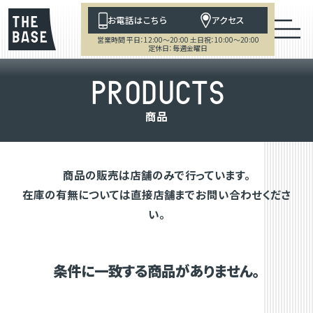
お電話はこちら
アクセス
営業時間 平日：12:00～20:00 土日祝：10:00～20:00
定休日：毎週金曜日
P
R
O
D
U
C
T
S
商
品
商品の販売は店舗のみで行っています。
在庫の有無については直接店舗までお問い合わせくださ
い。
条件に一致する商品がありません。