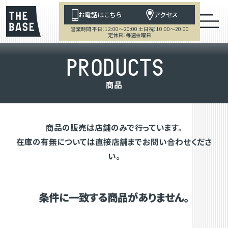
お電話はこちら
アクセス
営業時間 平日：12:00～20:00 土日祝：10:00～20:00
定休日：毎週金曜日
P
R
O
D
U
C
T
S
商
品
商品の販売は店舗のみで行っています。
在庫の有無については直接店舗までお問い合わせくださ
い。
条件に一致する商品がありません。