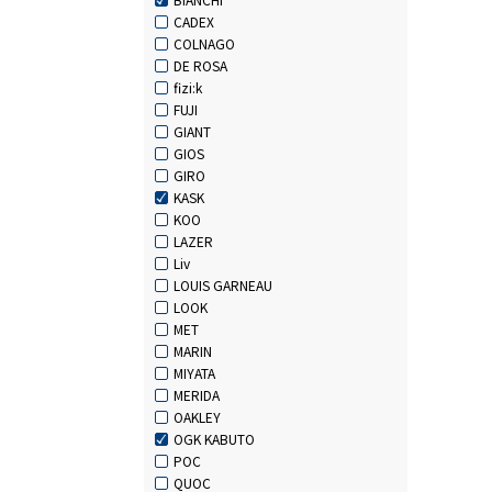
CADEX
COLNAGO
DE ROSA
fizi:k
FUJI
GIANT
GIOS
GIRO
KASK
KOO
LAZER
Liv
LOUIS GARNEAU
LOOK
MET
MARIN
MIYATA
MERIDA
OAKLEY
OGK KABUTO
POC
QUOC