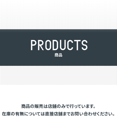
P
R
O
D
U
C
T
S
商
品
商品の販売は店舗のみで行っています。
在庫の有無については直接店舗までお問い合わせください。