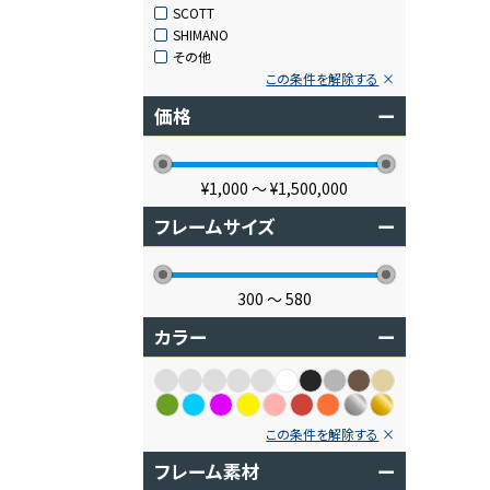
SCOTT
SHIMANO
その他
この条件を解除する
価格
ー
¥1,000
〜
¥1,500,000
フレームサイズ
ー
300
〜
580
カラー
ー
この条件を解除する
フレーム素材
ー