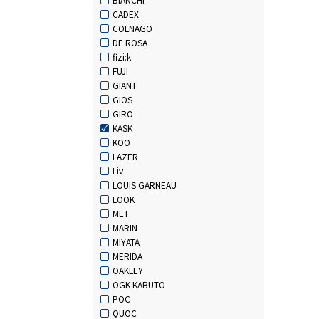
CADEX
COLNAGO
DE ROSA
fizi:k
FUJI
GIANT
GIOS
GIRO
KASK
KOO
LAZER
Liv
LOUIS GARNEAU
LOOK
MET
MARIN
MIYATA
MERIDA
OAKLEY
OGK KABUTO
POC
QUOC