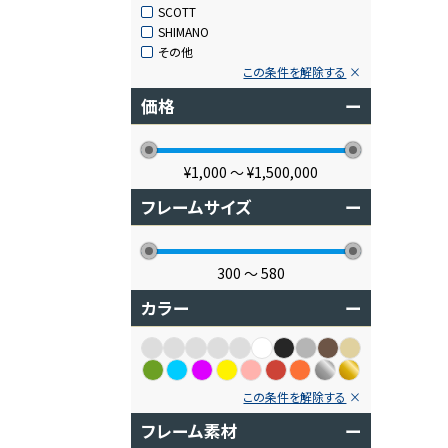
SCOTT
SHIMANO
その他
この条件を解除する
価格
ー
¥1,000
〜
¥1,500,000
フレームサイズ
ー
300
〜
580
カラー
ー
この条件を解除する
フレーム素材
ー