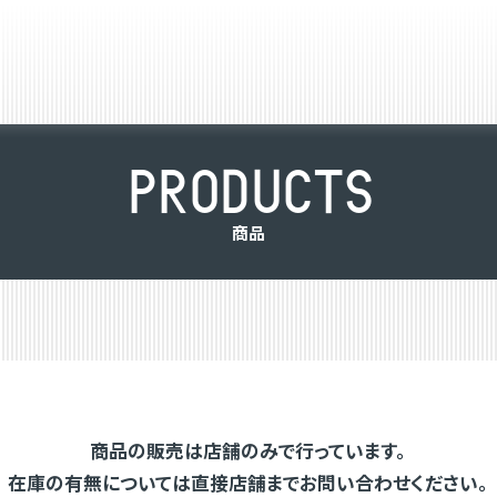
P
R
O
D
U
C
T
S
商
品
商品の販売は店舗のみで行っています。
在庫の有無については直接店舗までお問い合わせください。