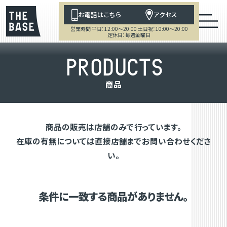
お電話はこちら
アクセス
営業時間 平日：12:00～20:00 土日祝：10:00～20:00
定休日：毎週金曜日
P
R
O
D
U
C
T
S
商
品
商品の販売は店舗のみで行っています。
在庫の有無については直接店舗までお問い合わせくださ
い。
条件に一致する商品がありません。