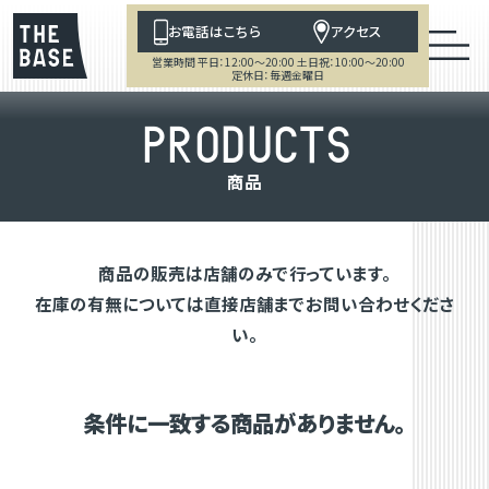
お電話はこちら
アクセス
営業時間 平日：12:00～20:00 土日祝：10:00～20:00
定休日：毎週金曜日
P
R
O
D
U
C
T
S
商
品
商品の販売は店舗のみで行っています。
在庫の有無については直接店舗までお問い合わせくださ
い。
条件に一致する商品がありません。