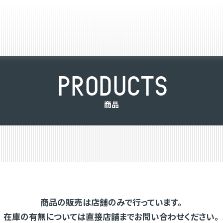
P
R
O
D
U
C
T
S
商
品
商品の販売は店舗のみで行っています。
在庫の有無については直接店舗までお問い合わせください。