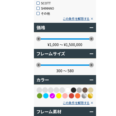
SCOTT
SHIMANO
その他
この条件を解除する
価格
ー
¥1,000
〜
¥1,500,000
フレームサイズ
ー
300
〜
580
カラー
ー
この条件を解除する
フレーム素材
ー