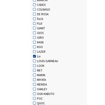
CADEX
COLNAGO
DE ROSA
fizi:k
FUJI
GIANT
GIOS
GIRO
KASK
KOO
LAZER
Liv
LOUIS GARNEAU
LOOK
MET
MARIN
MIYATA
MERIDA
OAKLEY
OGK KABUTO
POC
QUOC