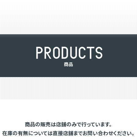
P
R
O
D
U
C
T
S
商
品
商品の販売は店舗のみで行っています。
在庫の有無については直接店舗までお問い合わせください。