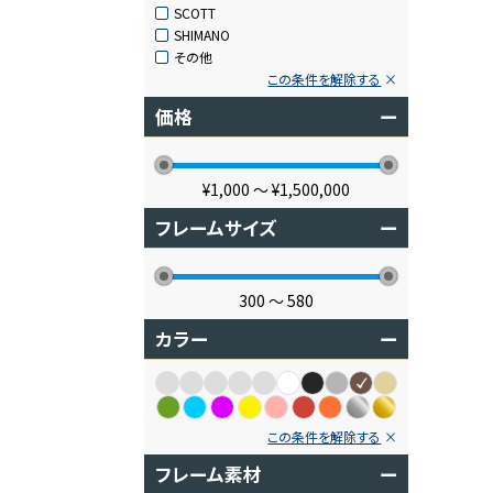
SCOTT
SHIMANO
その他
この条件を解除する
価格
ー
¥1,000
〜
¥1,500,000
フレームサイズ
ー
300
〜
580
カラー
ー
この条件を解除する
フレーム素材
ー