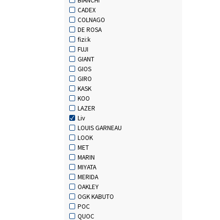
CADEX
COLNAGO
DE ROSA
fizi:k
FUJI
GIANT
GIOS
GIRO
KASK
KOO
LAZER
Liv
LOUIS GARNEAU
LOOK
MET
MARIN
MIYATA
MERIDA
OAKLEY
OGK KABUTO
POC
QUOC