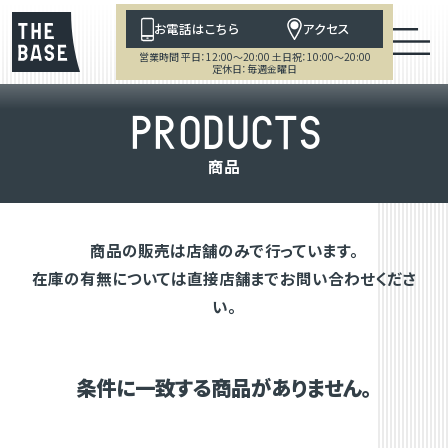
お電話はこちら
アクセス
営業時間 平日：12:00～20:00 土日祝：10:00～20:00
定休日：毎週金曜日
P
R
O
D
U
C
T
S
商
品
商品の販売は店舗のみで行っています。
在庫の有無については直接店舗までお問い合わせくださ
い。
条件に一致する商品がありません。