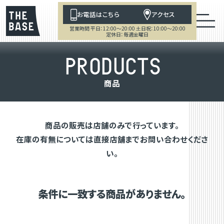
お電話はこちら
アクセス
営業時間 平日：12:00～20:00 土日祝：10:00～20:00
定休日：毎週金曜日
P
R
O
D
U
C
T
S
商
品
商品の販売は店舗のみで行っています。
在庫の有無については直接店舗までお問い合わせくださ
い。
条件に一致する商品がありません。