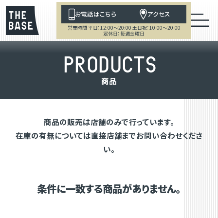
お電話はこちら
アクセス
営業時間 平日：12:00～20:00 土日祝：10:00～20:00
定休日：毎週金曜日
P
R
O
D
U
C
T
S
商
品
商品の販売は店舗のみで行っています。
在庫の有無については直接店舗までお問い合わせくださ
い。
条件に一致する商品がありません。