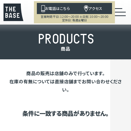
お電話はこちら
アクセス
営業時間 平日：12:00～20:00 土日祝：10:00～20:00
定休日：毎週金曜日
P
R
O
D
U
C
T
S
商
品
商品の販売は店舗のみで行っています。
在庫の有無については直接店舗までお問い合わせくださ
い。
条件に一致する商品がありません。