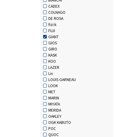
CADEX
COLNAGO
DE ROSA
fizi:k
FUJI
GIANT
GIOS
GIRO
KASK
KOO
LAZER
Liv
LOUIS GARNEAU
LOOK
MET
MARIN
MIYATA
MERIDA
OAKLEY
OGK KABUTO
POC
QUOC