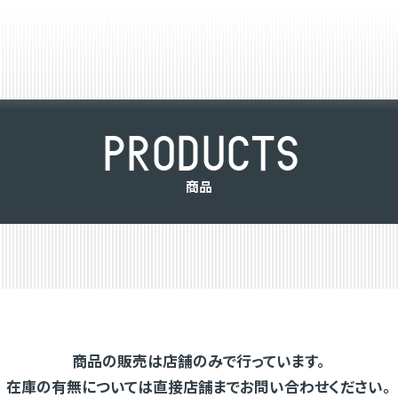
P
R
O
D
U
C
T
S
商
品
商品の販売は店舗のみで行っています。
在庫の有無については直接店舗までお問い合わせください。