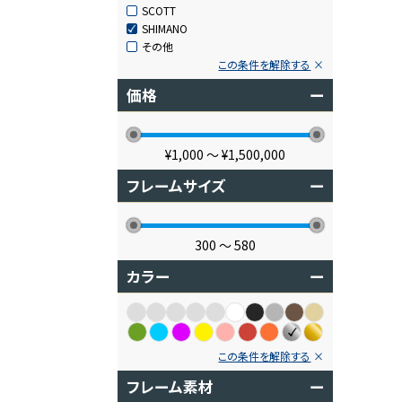
SCOTT
SHIMANO
その他
この条件を解除する
価格
ー
¥1,000
〜
¥1,500,000
フレームサイズ
ー
300
〜
580
カラー
ー
この条件を解除する
フレーム素材
ー