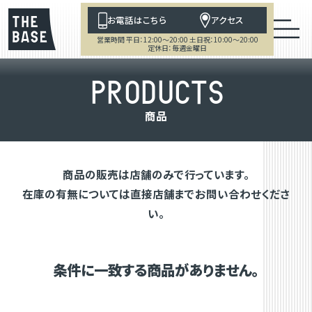
お電話はこちら
アクセス
営業時間 平日：12:00～20:00 土日祝：10:00～20:00
定休日：毎週金曜日
P
R
O
D
U
C
T
S
商
品
商品の販売は店舗のみで行っています。
在庫の有無については直接店舗までお問い合わせくださ
い。
条件に一致する商品がありません。