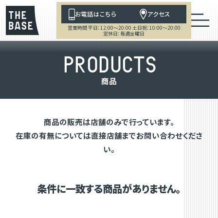
お電話はこちら
アクセス
営業時間 平日：12:00～20:00 土日祝：10:00～20:00
定休日：毎週金曜日
P
R
O
D
U
C
T
S
商
品
商品の販売は店舗のみで行っています。
在庫の有無については直接店舗までお問い合わせくださ
い。
条件に一致する商品がありません。