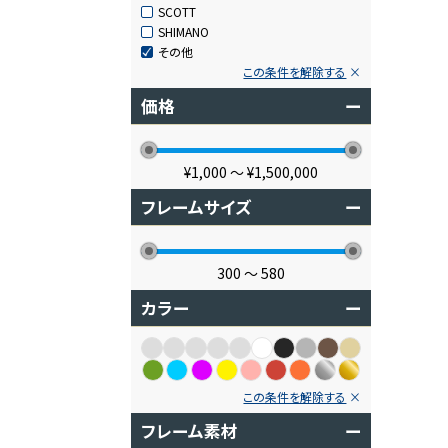
SCOTT
SHIMANO
その他
この条件を解除する
価格
ー
¥1,000
〜
¥1,500,000
フレームサイズ
ー
300
〜
580
カラー
ー
この条件を解除する
フレーム素材
ー