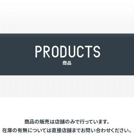
P
R
O
D
U
C
T
S
商
品
商品の販売は店舗のみで行っています。
在庫の有無については直接店舗までお問い合わせください。