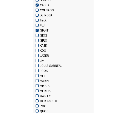
CADEX
COLNAGO
DE ROSA
fizi:k
FUJI
GIANT
GIOS
GIRO
KASK
KOO
LAZER
Liv
LOUIS GARNEAU
LOOK
MET
MARIN
MIYATA
MERIDA
OAKLEY
OGK KABUTO
POC
QUOC