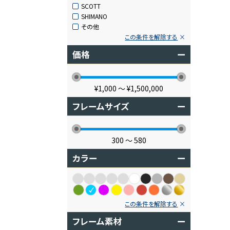
SCOTT
SHIMANO
その他
この条件を解除する
価格
ー
¥1,000
〜
¥1,500,000
フレームサイズ
ー
300
〜
580
カラー
ー
この条件を解除する
フレーム素材
ー