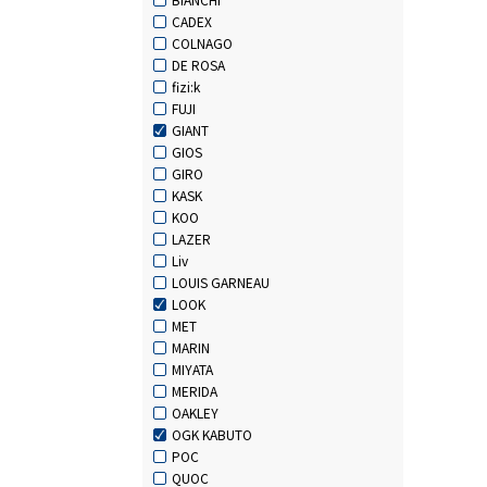
CADEX
COLNAGO
DE ROSA
fizi:k
FUJI
GIANT
GIOS
GIRO
KASK
KOO
LAZER
Liv
LOUIS GARNEAU
LOOK
MET
MARIN
MIYATA
MERIDA
OAKLEY
OGK KABUTO
POC
QUOC