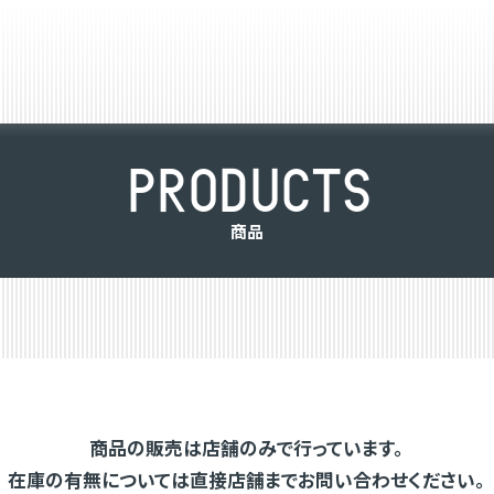
P
R
O
D
U
C
T
S
商
品
商品の販売は店舗のみで行っています。
在庫の有無については直接店舗までお問い合わせください。