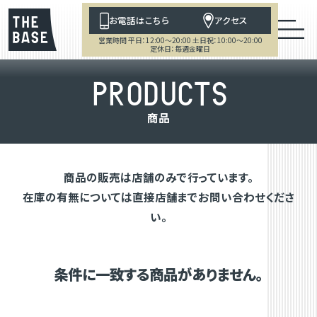
お電話はこちら
アクセス
営業時間 平日：12:00～20:00 土日祝：10:00～20:00
定休日：毎週金曜日
P
R
O
D
U
C
T
S
商
品
商品の販売は店舗のみで行っています。
在庫の有無については直接店舗までお問い合わせくださ
い。
条件に一致する商品がありません。