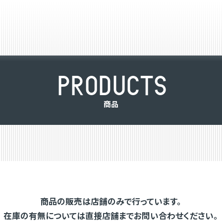
P
R
O
D
U
C
T
S
商
品
商品の販売は店舗のみで行っています。
在庫の有無については直接店舗までお問い合わせください。