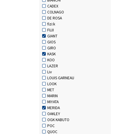
CADEX
COLNAGO
DE ROSA
fizi:k
FUJI
GIANT
GIOS
GIRO
KASK
KOO
LAZER
Liv
LOUIS GARNEAU
LOOK
MET
MARIN
MIYATA
MERIDA
OAKLEY
OGK KABUTO
POC
QUOC