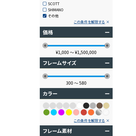
SCOTT
SHIMANO
その他
この条件を解除する
価格
ー
¥1,000
〜
¥1,500,000
フレームサイズ
ー
300
〜
580
カラー
ー
この条件を解除する
フレーム素材
ー