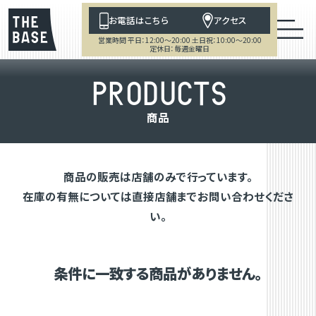
お電話はこちら
アクセス
営業時間 平日：12:00～20:00 土日祝：10:00～20:00
定休日：毎週金曜日
P
R
O
D
U
C
T
S
商
品
商品の販売は店舗のみで行っています。
在庫の有無については直接店舗までお問い合わせくださ
い。
条件に一致する商品がありません。