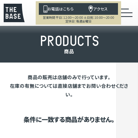
お電話はこちら
アクセス
営業時間 平日：12:00～20:00 土日祝：10:00～20:00
定休日：毎週金曜日
P
R
O
D
U
C
T
S
商
品
商品の販売は店舗のみで行っています。
在庫の有無については直接店舗までお問い合わせくださ
い。
条件に一致する商品がありません。