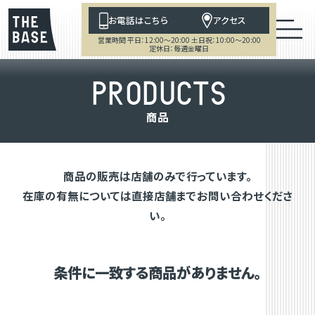
お電話はこちら
アクセス
営業時間 平日：12:00～20:00 土日祝：10:00～20:00
定休日：毎週金曜日
P
R
O
D
U
C
T
S
商
品
商品の販売は店舗のみで行っています。
在庫の有無については直接店舗までお問い合わせくださ
い。
条件に一致する商品がありません。