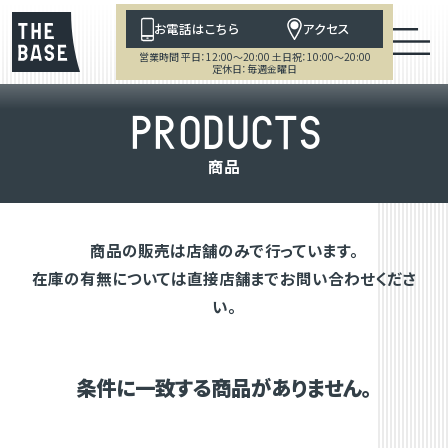
お電話はこちら
アクセス
営業時間 平日：12:00～20:00 土日祝：10:00～20:00
定休日：毎週金曜日
P
R
O
D
U
C
T
S
商
品
商品の販売は店舗のみで行っています。
在庫の有無については直接店舗までお問い合わせくださ
い。
条件に一致する商品がありません。