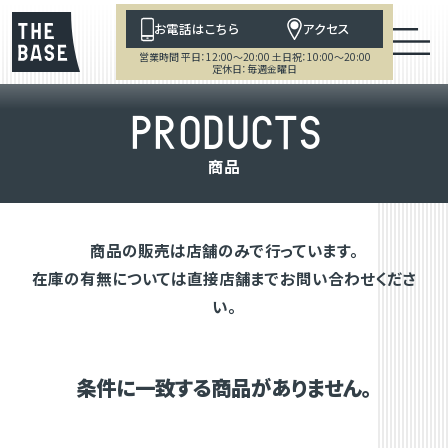
お電話はこちら
アクセス
営業時間 平日：12:00～20:00 土日祝：10:00～20:00
定休日：毎週金曜日
P
R
O
D
U
C
T
S
商
品
商品の販売は店舗のみで行っています。
在庫の有無については直接店舗までお問い合わせくださ
い。
条件に一致する商品がありません。