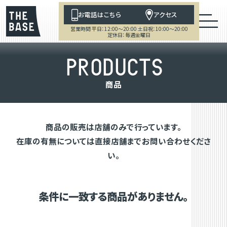
お電話はこちら
アクセス
営業時間 平日：12:00～20:00 土日祝：10:00～20:00
定休日：毎週金曜日
P
R
O
D
U
C
T
S
商
品
商品の販売は店舗のみで行っています。
在庫の有無については直接店舗までお問い合わせくださ
い。
条件に一致する商品がありません。