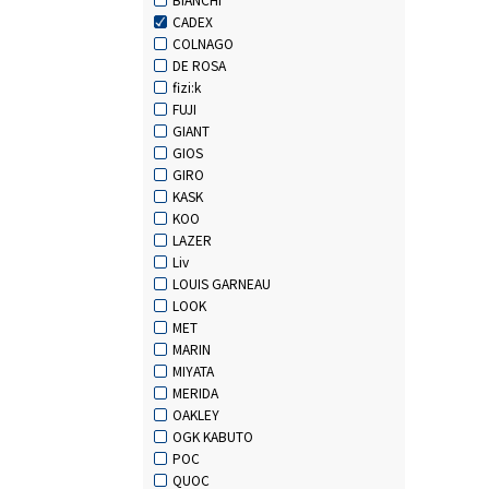
CADEX
COLNAGO
DE ROSA
fizi:k
FUJI
GIANT
GIOS
GIRO
KASK
KOO
LAZER
Liv
LOUIS GARNEAU
LOOK
MET
MARIN
MIYATA
MERIDA
OAKLEY
OGK KABUTO
POC
QUOC