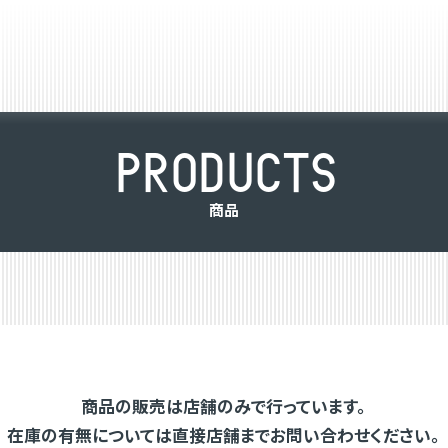
P
R
O
D
U
C
T
S
商
品
商品の販売は店舗のみで行っています。
在庫の有無については直接店舗までお問い合わせください。