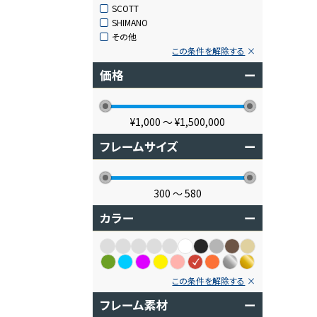
SCOTT
SHIMANO
その他
この条件を解除する
価格
ー
¥1,000
〜
¥1,500,000
フレームサイズ
ー
300
〜
580
カラー
ー
この条件を解除する
フレーム素材
ー