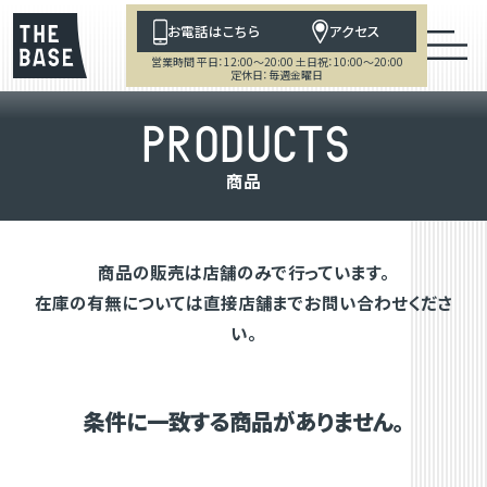
お電話はこちら
アクセス
営業時間 平日：12:00～20:00 土日祝：10:00～20:00
定休日：毎週金曜日
P
R
O
D
U
C
T
S
商
品
商品の販売は店舗のみで行っています。
在庫の有無については直接店舗までお問い合わせくださ
い。
条件に一致する商品がありません。