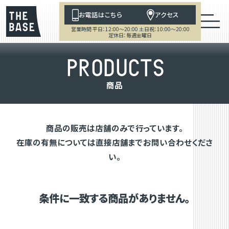
お電話はこちら
アクセス
営業時間 平日：12:00～20:00 土日祝：10:00～20:00
定休日：毎週金曜日
P
R
O
D
U
C
T
S
商
品
商品の販売は店舗のみで行っています。
在庫の有無については直接店舗までお問い合わせくださ
い。
条件に一致する商品がありません。