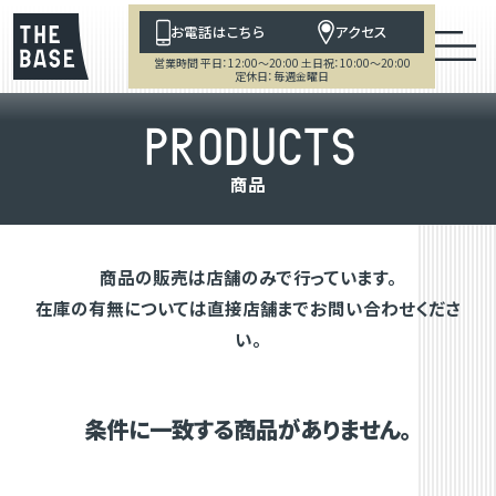
お電話はこちら
アクセス
営業時間 平日：12:00～20:00 土日祝：10:00～20:00
定休日：毎週金曜日
P
R
O
D
U
C
T
S
商
品
商品の販売は店舗のみで行っています。
在庫の有無については直接店舗までお問い合わせくださ
い。
条件に一致する商品がありません。