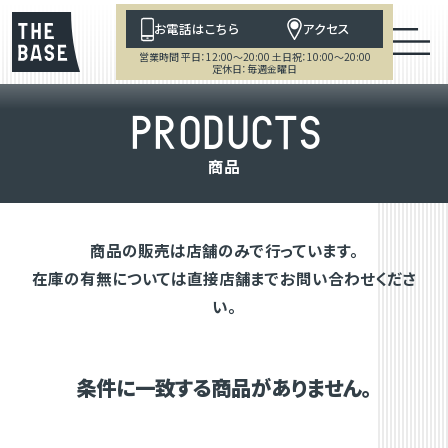
お電話はこちら
アクセス
営業時間 平日：12:00～20:00 土日祝：10:00～20:00
定休日：毎週金曜日
P
R
O
D
U
C
T
S
商
品
商品の販売は店舗のみで行っています。
在庫の有無については直接店舗までお問い合わせくださ
い。
条件に一致する商品がありません。