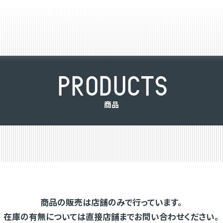
P
R
O
D
U
C
T
S
商
品
商品の販売は店舗のみで行っています。
在庫の有無については直接店舗までお問い合わせください。