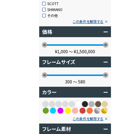
SCOTT
SHIMANO
その他
この条件を解除する
価格
ー
¥1,000
〜
¥1,500,000
フレームサイズ
ー
300
〜
580
カラー
ー
この条件を解除する
フレーム素材
ー