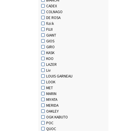
CADEX
COLNAGO
DE ROSA
fizi:k
FUJI
GIANT
GIOS
GIRO
KASK
KOO
LAZER
Liv
LOUIS GARNEAU
LOOK
MET
MARIN
MIYATA
MERIDA
OAKLEY
OGK KABUTO
POC
QUOC