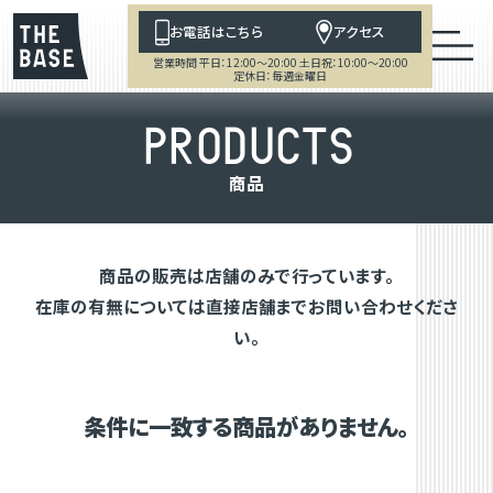
お電話はこちら
アクセス
営業時間 平日：12:00～20:00 土日祝：10:00～20:00
定休日：毎週金曜日
P
R
O
D
U
C
T
S
商
品
商品の販売は店舗のみで行っています。
在庫の有無については直接店舗までお問い合わせくださ
い。
条件に一致する商品がありません。