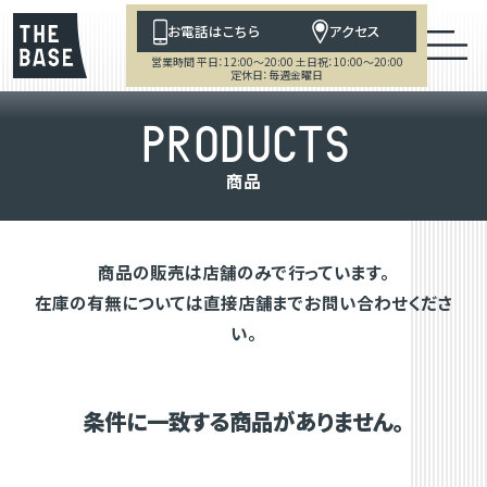
お電話はこちら
アクセス
営業時間 平日：12:00～20:00 土日祝：10:00～20:00
定休日：毎週金曜日
P
R
O
D
U
C
T
S
商
品
商品の販売は店舗のみで行っています。
在庫の有無については直接店舗までお問い合わせくださ
い。
条件に一致する商品がありません。