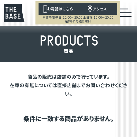
お電話はこちら
アクセス
営業時間 平日：12:00～20:00 土日祝：10:00～20:00
定休日：毎週金曜日
P
R
O
D
U
C
T
S
商
品
商品の販売は店舗のみで行っています。
在庫の有無については直接店舗までお問い合わせくださ
い。
条件に一致する商品がありません。