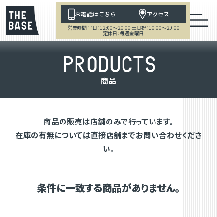
お電話はこちら
アクセス
営業時間 平日：12:00～20:00 土日祝：10:00～20:00
定休日：毎週金曜日
P
R
O
D
U
C
T
S
商
品
商品の販売は店舗のみで行っています。
在庫の有無については直接店舗までお問い合わせくださ
い。
条件に一致する商品がありません。