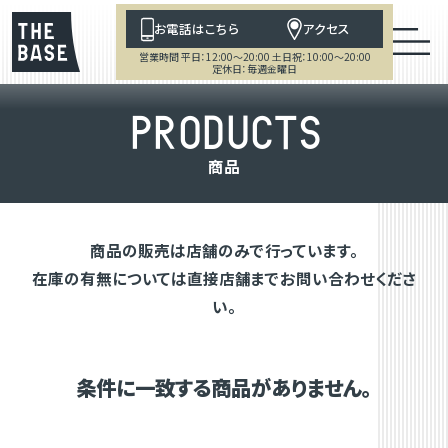
お電話はこちら
アクセス
営業時間 平日：12:00～20:00 土日祝：10:00～20:00
定休日：毎週金曜日
P
R
O
D
U
C
T
S
商
品
商品の販売は店舗のみで行っています。
在庫の有無については直接店舗までお問い合わせくださ
い。
条件に一致する商品がありません。