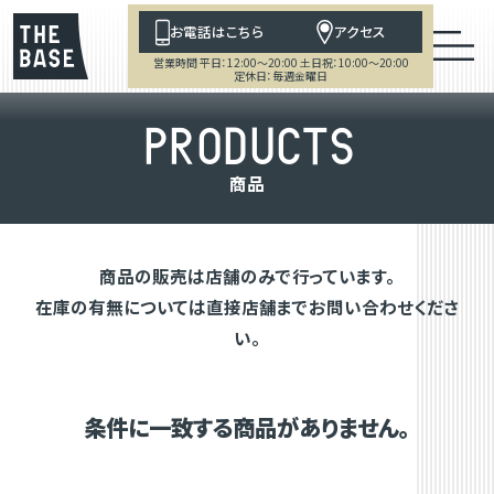
お電話はこちら
アクセス
営業時間 平日：12:00～20:00 土日祝：10:00～20:00
定休日：毎週金曜日
P
R
O
D
U
C
T
S
商
品
商品の販売は店舗のみで行っています。
在庫の有無については直接店舗までお問い合わせくださ
い。
条件に一致する商品がありません。